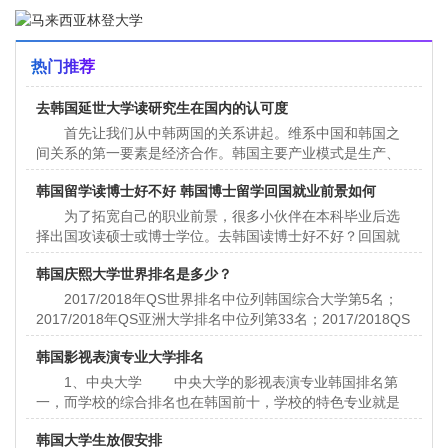
UCTI是马来西亚信息技术及电
热门推荐
去韩国延世大学读研究生在国内的认可度
首先让我们从中韩两国的关系讲起。维系中国和韩国之
间关系的第一要素是经济合作。韩国主要产业模式是生产、
加工、制造和出口，也就是说韩国主体经济运营模式是资本
韩国留学读博士好不好 韩国博士留学回国就业前景如何
投资而
为了拓宽自己的职业前景，很多小伙伴在本科毕业后选
择出国攻读硕士或博士学位。去韩国读博士好不好？回国就
业前景如何？ 韩国博士留学优势 1、受教育程度
韩国庆熙大学世界排名是多少？
高 韩国
2017/2018年QS世界排名中位列韩国综合大学第5名；
2017/2018年QS亚洲大学排名中位列第33名；2017/2018QS
世界大学排名中位列第256名。韩国第一所开设MBA专业的大
韩国影视表演专业大学排名
学，多次被选为
1、中央大学 中央大学的影视表演专业韩国排名第
一，而学校的综合排名也在韩国前十，学校的特色专业就是
新闻，戏剧表演，设计等专业。中央大学也是培养明星最多
韩国大学生放假安排
的大学，目前活