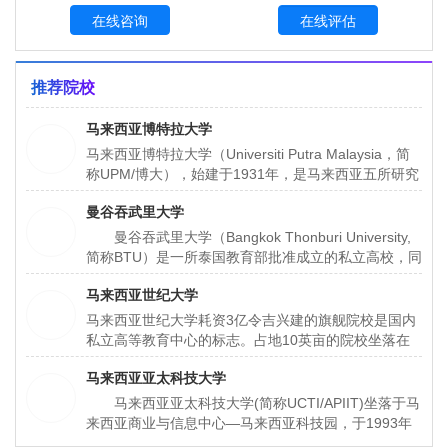
在线咨询
在线评估
推荐院校
马来西亚博特拉大学
马来西亚博特拉大学（Universiti Putra Malaysia，简
称UPM/博大），始建于1931年，是马来西亚五所研究
性大学之一，也是马来西亚规模最大、在校人数最多的
曼谷吞武里大学
大学（约有5万余人）。
曼谷吞武里大学（Bangkok Thonburi University,
简称BTU）是一所泰国教育部批准成立的私立高校，同
时获得中国教育部教育涉外监管信息网认证的泰国高
马来西亚世纪大学
校。大学坐落于泰国首都曼谷市的塔逸哇塔那区，是一
所具有30多年办学历史的综合性大学。大学所在地曼
马来西亚世纪大学耗资3亿令吉兴建的旗舰院校是国内
谷市是泰国的政治、经济、文化中心。
私立高等教育中心的标志。占地10英亩的院校坐落在
哥打白沙罗，校内设有学术、研究和休闲设施，为全院
马来西亚亚太科技大学
校27，000名学生中的12, 000名学生提供全面的学习
环境。
马来西亚亚太科技大学(简称UCTI/APIIT)坐落于马
来西亚商业与信息中心—马来西亚科技园，于1993年
建校，共有学生约5，000人，教职员工约300名。