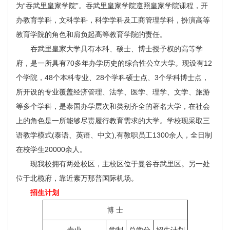
为“吞武里皇家学院”。吞武里皇家学院遵照皇家学院课程，开
办教育学科，文科学科，科学学科及工商管理学科，扮演高等
教育学院的角色和肩负起高等教育学院的责任。
吞武里皇家大学具有本科、硕士、博士授予权的高等学
府，是一所具有70多年办学历史的综合性公立大学。现设有12
个学院，48个本科专业、28个学科硕士点、3个学科博士点，
所开设的专业覆盖经济管理、法学、医学、理学、文学、旅游
等多个学科，是泰国办学层次和类别齐全的著名大学，在社会
上的角色是一所能够尽责履行教育需求的大学。学校现采取三
语教学模式(泰语、英语、中文),有教职员工1300余人，全日制
在校学生20000余人。
现我校拥有两处校区，主校区位于曼谷吞武里区。另一处
位于北榄府，靠近素万那普国际机场。
招生计划
博 士
专业
学制
总学分
招生计划