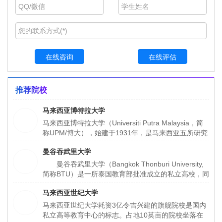
在线咨询
在线评估
推荐院校
马来西亚博特拉大学
马来西亚博特拉大学（Universiti Putra Malaysia，简
称UPM/博大），始建于1931年，是马来西亚五所研究
性大学之一，也是马来西亚规模最大、在校人数最多的
曼谷吞武里大学
大学（约有5万余人）。
曼谷吞武里大学（Bangkok Thonburi University,
简称BTU）是一所泰国教育部批准成立的私立高校，同
时获得中国教育部教育涉外监管信息网认证的泰国高
马来西亚世纪大学
校。大学坐落于泰国首都曼谷市的塔逸哇塔那区，是一
所具有30多年办学历史的综合性大学。大学所在地曼
马来西亚世纪大学耗资3亿令吉兴建的旗舰院校是国内
谷市是泰国的政治、经济、文化中心。
私立高等教育中心的标志。占地10英亩的院校坐落在