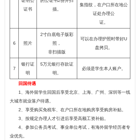
证明公
的公证书2份并扫
集指纹，在户口所在地公
证书
描。
证处办理公
证。
2寸白底电子版彩
可以在办理护照时带好U
6
照片
照，
盘拷贝。
非扫描版
银行证
5万元银行存款证
7
必须是学生本人账户。
明
明。
回国待遇
1、海外留学生回国后享受北京、上海、广州、深圳等一线
大城市就业落户待遇。
2、享受购买免税车、在户口所在地购房享受购房补贴。
3、按规定办理人才引进后享受高额工资补贴。
4、参加公务员考试、事业单位考试，有海外留学经历者专
业优先。