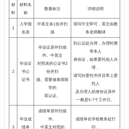
材
材料名
数量标注
详细说明
料
称
入学报
中英文各1份并扫
填写中文即可，英文由教
1
名表
描
务老师翻译
到公证处办理，办理时携
毕业证原件扫描
带本人
件。中英文
身份证，如果委托他人办
毕业证
对照表的公证书2
理，
2
书公
份并扫
请写好委托书并且带上委
证书
描。需要做泰国留
托人
学的
及办理人的身份证原件
双认证。
一般是5-7个工作日。
成绩单原件扫描
毕业成
件。
成绩单在学校教务处打
3
绩单
中英文对照的
印，