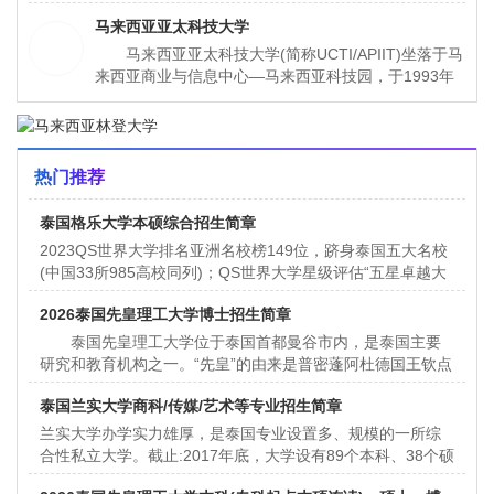
哥打白沙罗，校内设有学术、研究和休闲设施，为全院
马来西亚亚太科技大学
校27，000名学生中的12, 000名学生提供全面的学习
环境。
马来西亚亚太科技大学(简称UCTI/APIIT)坐落于马
来西亚商业与信息中心—马来西亚科技园，于1993年
建校，共有学生约5，000人，教职员工约300名。
UCTI是马来西亚信息技术及电
热门推荐
泰国格乐大学本硕综合招生简章
2023QS世界大学排名亚洲名校榜149位，跻身泰国五大名校
(中国33所985高校同列)；QS世界大学星级评估“五星卓越大
学”(全泰仅3所)；东盟私立大学“教学学习满意度”和“国际
2026泰国先皇理工大学博士招生简章
化”评比第一名；泰国高等教育科研创新基金重点支持拥有国
家级核心期刊；中泰高等教育学历学位互认院校
泰国先皇理工大学位于泰国首都曼谷市内，是泰国主要
研究和教育机构之一。“先皇”的由来是普密蓬阿杜德国王钦点
批准使用拉玛四世的伟大胜利之冠作为学校的标志，这被认
泰国兰实大学商科/传媒/艺术等专业招生简章
为是非常伟大吉祥的一种象征。
兰实大学办学实力雄厚，是泰国专业设置多、规模的一所综
合性私立大学。截止:2017年底，大学设有89个本科、38个硕
士、10个解士学位颁授点，在校生32,000多人。兰实大学还