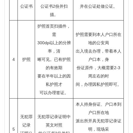
公证书
公证书2份并扫
并在公证处做公证。
描。
护照首页扫描件，
需
护照需要到本人户口所在
300dpi以上的分辨
地的公安局
率，清
出入境去办理，带着本人
4
护照
晰可见。已有护照
户口本，身
的有效期
份证原件，大概需要2-3
要在半年以上的因
周左右的时
私护照才
间，办理因私护照即可。
可以办理签证。
本人持身份证、户口本到
户口所在地
无犯罪
无犯罪记录证明中
派出所开具无犯罪记录证
记录
英文对照
5
明，现场采