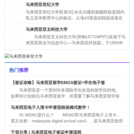
马来西亚世纪大学
校。大学坐落于泰国首都曼谷市的塔逸哇塔那区，是一
所具有30多年办学历史的综合性大学。大学所在地曼
马来西亚世纪大学耗资3亿令吉兴建的旗舰院校是国内
谷市是泰国的政治、经济、文化中心。
私立高等教育中心的标志。占地10英亩的院校坐落在
哥打白沙罗，校内设有学术、研究和休闲设施，为全院
马来西亚亚太科技大学
校27，000名学生中的12, 000名学生提供全面的学习
环境。
马来西亚亚太科技大学(简称UCTI/APIIT)坐落于马
来西亚商业与信息中心—马来西亚科技园，于1993年
建校，共有学生约5，000人，教职员工约300名。
UCTI是马来西亚信息技术及电
热门推荐
【签证攻略】马来西亚留学EMGS签证+学生电子签
马来西亚是一个受到许多国际学生欢迎的留学目的地。
（eVisa）申请全详解！
如果你计划前往马来西亚留学，你需要了解马来西亚留学签
证的申请流程。 在马来西亚，留学生签证由教育马来西
马来西亚电子入境卡申请流程保姆式教学！
亚全球服
01.MDAC是什么？ MDAC即马来西亚电子入境卡，
英文全称：malasysia digital arrival card），是马来西亚政府
为了方便游客而推出的一项签证服务，它让旅行变得更加简
干货分享 | 马来西亚电子签证申请流程
单快捷，让你的