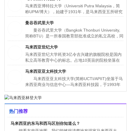
马来西亚博特拉大学（Universiti Putra Malaysia，简
称UPM/博大），始建于1931年，是马来西亚五所研究
性大学之一，也是马来西亚规模最大、在校人数最多的
曼谷吞武里大学
大学（约有5万余人）。
曼谷吞武里大学（Bangkok Thonburi University,
简称BTU）是一所泰国教育部批准成立的私立高校，同
时获得中国教育部教育涉外监管信息网认证的泰国高
马来西亚世纪大学
校。大学坐落于泰国首都曼谷市的塔逸哇塔那区，是一
所具有30多年办学历史的综合性大学。大学所在地曼
马来西亚世纪大学耗资3亿令吉兴建的旗舰院校是国内
谷市是泰国的政治、经济、文化中心。
私立高等教育中心的标志。占地10英亩的院校坐落在
哥打白沙罗，校内设有学术、研究和休闲设施，为全院
马来西亚亚太科技大学
校27，000名学生中的12, 000名学生提供全面的学习
环境。
马来西亚亚太科技大学(简称UCTI/APIIT)坐落于马
来西亚商业与信息中心—马来西亚科技园，于1993年
建校，共有学生约5，000人，教职员工约300名。
UCTI是马来西亚信息技术及电
热门推荐
马来西亚的东马和西马区别你知道么？
细看东南亚地图，我们能够很清楚地发现家马来西亚大