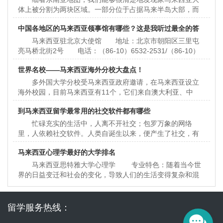
体上被分割为两块区域。一部分位于占据马来半岛大部，而
另一部分则位于与半岛隔海相望的加里曼丹岛。两边之间的
中国各地区的马来西亚领事馆有哪些？这是我听过最全的答
距离约6
马来西亚驻北京大使馆 地址：北京市朝阳区三里屯
案
亮马桥北街2号 电话：（86-10）6532-2531/（86-10）
6532-2532/ 传真：（86-10）6532-5032 办理签证金
世界名校——马来西亚海外分校大盘点！
额：150元 管辖领区：北
多外国大学分校受马来西亚政府邀请，在马来西亚设立
海外校园，目前马来西亚有11个，它们来自澳大利亚、中
国、英国和爱尔兰的主办校园，授予自己的学位（本科和研
到马来西亚留学最常用的社交软件都有哪些
究生）、文凭和基础
忙碌充实的生活中，人离不开社交；包罗万象的网络
里，人依赖社交软件。人类自诞生以来，便产生了社交，有
了网络以后，一大堆社交APP便横空出世。 作为中国用
马来西亚心理学最好的大学排名
户，经历了QQ和微信的
马来西亚思特雅大学心理学 专业特色：随着当今世
界的日益变迁和社会的变化，导致人们的生活变得复杂和混
乱。之所以驱使人们去学习心理学，是为了让自己的生活方
式和文化
留学服务热线：