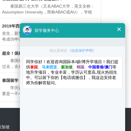
泰国最
泰国易三仓大学（又名ABAC大学，英文全称：
Assumption University，简称ABAC或AU），学校
始建于1901年，是一所具有现代化管理水平的综合
性大学。是全球享有盛誉的高等学府，它的历史悠
2019年西那瓦大学入学须知
首先，新梦想环球教育出国留学老师在这里祝贺所
有成功申请到泰国西那瓦大学留学的同学们，祝愿
大家能够度过一段充实、丰富多彩的留学生活。为
了帮助大家能够顺利入学注册、开始全新的泰国留
超全！保姆式曼谷廊曼机场落地攻略来啦！
学之旅，新梦想留学老师为大家准备了一份西那瓦
泰国对中国永久免签后，相信大家都想赶紧飞
大学入学须知，大家一定要仔细阅读，并且提前做
过去，去感受曼谷city walk的松弛感，去感受海岛
好准备！
的风情。 泰国曼谷有两个机场，一个是素万那
普，一个就是本文着重介绍的廊曼机场落
泰国留学 | 中国教育部承认的泰国大学名单全汇
学历认证是每个留学生都会关注的重中之重，
总！
要是一不小心掉进了野鸡大学的陷阱，那可就亏大
了！花了钱花了时间与精力，学历也没得到，想想
都要土拨鼠尖叫了！ 那么，中国教育部承
扫一扫 关注更多资讯
新加坡