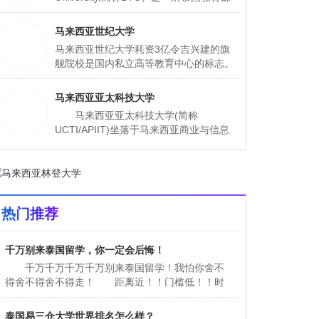
批准成立的私立高校，同时获得中国教育
部教育涉外监管信息网认证的泰国高校。
马来西亚世纪大学
大学坐落于泰国首都曼谷市的塔逸哇塔那
马来西亚世纪大学耗资3亿令吉兴建的旗
区，是一所具有30多年办学历史的综合性
舰院校是国内私立高等教育中心的标志。
大学。大学所在地曼谷市是泰国的政治、
占地10英亩的院校坐落在哥打白沙罗，校
经济、文化中心。
内设有学术、研究和休闲设施，为全院校
马来西亚亚太科技大学
27，000名学生中的12, 000名学生提供全
马来西亚亚太科技大学(简称
面的学习环境。
UCTI/APIIT)坐落于马来西亚商业与信息
中心—马来西亚科技园，于1993年建校，
共有学生约5，000人，教职员工约300
名。UCTI是马来西亚信息技术及电
热门推荐
千万别来泰国留学，你一定会后悔！
千万千万千万千万别来泰国留学！我怕你舍不
得舍不得舍不得走！ 距离近！！门槛低！！时
间短！！质量高！！ 泰国留学提上日程！
带你们看看泰国美丽的城市。 曼谷 曼谷是
泰国易三仓大学世界排名怎么样？