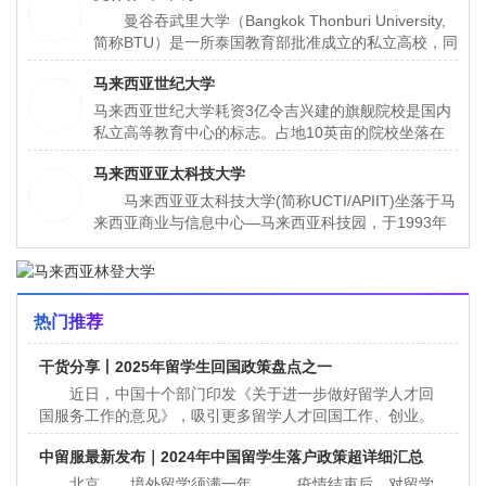
曼谷吞武里大学（Bangkok Thonburi University,
简称BTU）是一所泰国教育部批准成立的私立高校，同
时获得中国教育部教育涉外监管信息网认证的泰国高
马来西亚世纪大学
校。大学坐落于泰国首都曼谷市的塔逸哇塔那区，是一
所具有30多年办学历史的综合性大学。大学所在地曼
马来西亚世纪大学耗资3亿令吉兴建的旗舰院校是国内
谷市是泰国的政治、经济、文化中心。
私立高等教育中心的标志。占地10英亩的院校坐落在
哥打白沙罗，校内设有学术、研究和休闲设施，为全院
马来西亚亚太科技大学
校27，000名学生中的12, 000名学生提供全面的学习
环境。
马来西亚亚太科技大学(简称UCTI/APIIT)坐落于马
来西亚商业与信息中心—马来西亚科技园，于1993年
建校，共有学生约5，000人，教职员工约300名。
UCTI是马来西亚信息技术及电
热门推荐
干货分享丨2025年留学生回国政策盘点之一
近日，中国十个部门印发《关于进一步做好留学人才回
国服务工作的意见》，吸引更多留学人才回国工作、创业。
随着越来越多的留学生选择回国发展，为了吸引留学生，各
中留服最新发布｜2024年中国留学生落户政策超详细汇总
大城市也展
北京 境外留学须满一年。 疫情结束后，对留学