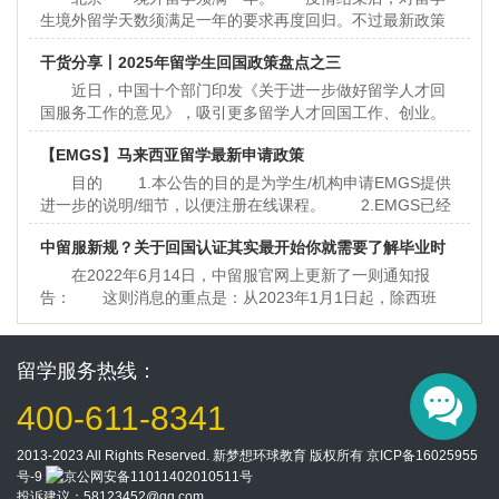
生境外留学天数须满足一年的要求再度回归。不过最新政策
并未明确要求满365天，而是用满一年来替换。根据教育部留
干货分享丨2025年留学生回国政策盘点之三
学服务
近日，中国十个部门印发《关于进一步做好留学人才回
国服务工作的意见》，吸引更多留学人才回国工作、创业。
随着越来越多的留学生选择回国发展，为了吸引留学生，各
【EMGS】马来西亚留学最新申请政策
大城市也展
目的 1.本公告的目的是为学生/机构申请EMGS提供
进一步的说明/细节，以便注册在线课程。 2.EMGS已经
向所有机构说明，他们必须确保所有学生在报名参加网上课
中留服新规？关于回国认证其实最开始你就需要了解毕业时
程前都已
在2022年6月14日，中留服官网上更新了一则通知报
间
告： 这则消息的重点是：从2023年1月1日起，除西班
牙、意大利两国的官方学位外，不再为其他国别（地区）尚
未获得证书的证明信持有
留学服务热线：
400-611-8341
2013-2023 All Rights Reserved. 新梦想环球教育 版权所有
京ICP备16025955
号-9
京公网安备11011402010511号
投诉建议：
58123452@qq.com